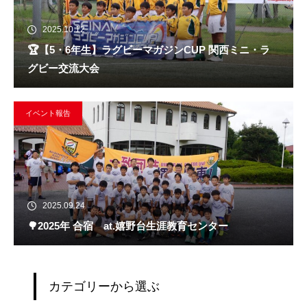
2025.10.12
🏆️【5・6年生】ラグビーマガジンCUP 関西ミニ・ラ
グビー交流大会
イベント報告
2025.09.24
🌳2025年 合宿 at.嬉野台生涯教育センター
カテゴリーから選ぶ