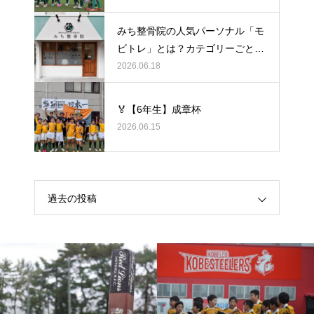
みち整骨院の人気パーソナル「モ
ビトレ」とは？カテゴリーごとの
ラグビーの悩みをヒントに考え
2026.06.18
る、身体のケア
🏅【6年生】成章杯
2026.06.15
過去の投稿