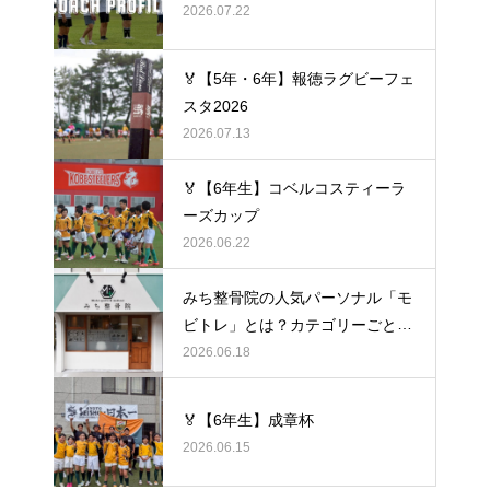
2026.07.22
🏅【5年・6年】報徳ラグビーフェ
スタ2026
2026.07.13
🏅【6年生】コベルコスティーラ
ーズカップ
2026.06.22
みち整骨院の人気パーソナル「モ
ビトレ」とは？カテゴリーごとの
ラグビーの悩みをヒントに考え
2026.06.18
る、身体のケア
🏅【6年生】成章杯
2026.06.15