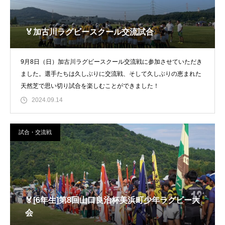
🏅加古川ラグビースクール交流試合
9月8日（日）加古川ラグビースクール交流戦に参加させていただき
ました。選手たちは久しぶりに交流戦、そして久しぶりの恵まれた
天然芝で思い切り試合を楽しむことができました！
2024.09.14
試合・交流戦
🏅[6年生]第8回山口良治杯美浜町少年ラグビー大
会