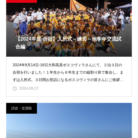
【2024年度 合宿】入所式～練習～他学年交流試
合編
2024年9月14日-16日大和高原ボスコヴィラさんにて、２泊３日の
合宿を行いました！１年生から６年生までの縦割り班で集合し、ま
ずは入所式。３日間お世話になるボスコヴィラの皆さんにご挨拶を
しました。
2024.09.27
試合・交流戦