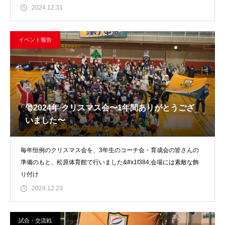
2024.12.31
イベント報告
🎅2024年 クリスマス会〜1年間ありがとうござ
いました〜
毎年恒例のクリスマス会を、3年生のコーチ会・育成会の皆さんの
準備のもと、松原体育館で行いました&#x1f384;会場には素敵な飾
り付け
2024.12.23
試合・交流戦