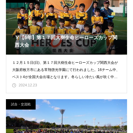
🏅【6年】第１７回大樹生命ヒーローズカップ関
西大会
１２月１５日(日)、第１７回大樹生命ヒーローズカップ関西大会が
大阪府枚方市にある常翔啓光学園にて行われました。16チーム中、
ベスト4が全国大会出場となります。冬らしい冷たい風が吹く中、
甲東６年生はま
2024.12.23
試合・交流戦