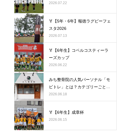
2026.07.22
🏅【5年・6年】報徳ラグビーフェ
スタ2026
2026.07.13
🏅【6年生】コベルコスティーラ
ーズカップ
2026.06.22
みち整骨院の人気パーソナル「モ
ビトレ」とは？カテゴリーごとの
ラグビーの悩みをヒントに考え
2026.06.18
る、身体のケア
🏅【6年生】成章杯
2026.06.15