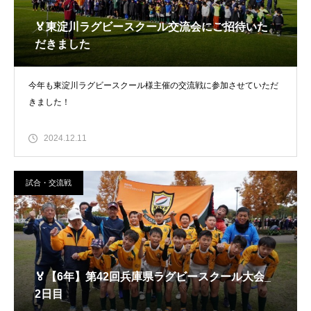
🏅東淀川ラグビースクール交流会にご招待いた
だきました
今年も東淀川ラグビースクール様主催の交流戦に参加させていただ
きました！
2024.12.11
試合・交流戦
🏅【6年】第42回兵庫県ラグビースクール大会_
2日目