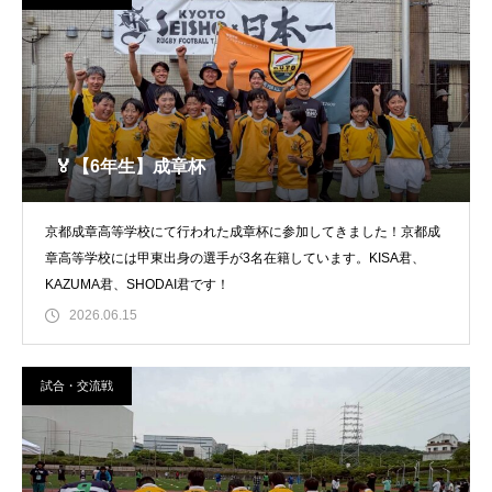
🏅【6年生】成章杯
京都成章高等学校にて行われた成章杯に参加してきました！京都成
章高等学校には甲東出身の選手が3名在籍しています。KISA君、
KAZUMA君、SHODAI君です！
2026.06.15
試合・交流戦