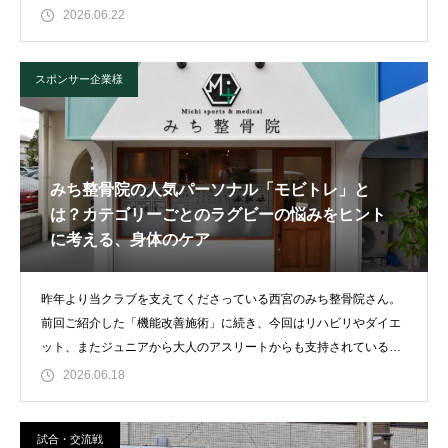
は入ることので
2026.06.22
スポンサー企業様
みち整骨院の人気パーソナル「モビトレ」と
は？カテゴリーごとのラグビーの悩みをヒント
に考える、身体のケア
昨年より当クラブを支えてくださっている西宮のみち整骨院さん。
前回ご紹介した「機能改善施術」に続き、今回はリハビリやダイエ
ット、またジュニアから大人のアスリートからも支持されている、
人気パーソナルトレ
2026.06.18
試合・交流戦