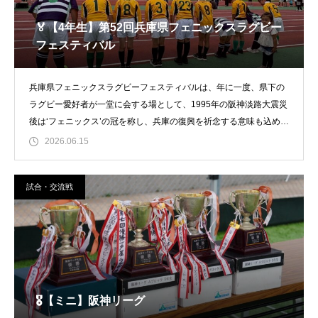
🏅【4年生】第52回兵庫県フェニックスラグビー
フェスティバル
兵庫県フェニックスラグビーフェスティバルは、年に一度、県下の
ラグビー愛好者が一堂に会する場として、1995年の阪神淡路大震災
後は‘フェニックス’の冠を称し、兵庫の復興を祈念する意味も込めて
開催されて
2026.06.15
試合・交流戦
🎖️【ミニ】阪神リーグ