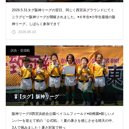
2026.5.31タグ阪神リーグの翌日、同じく西宮浜グラウンドにてミ
ニラグビー阪神リーグが開催されました。◉６年生◉小学生最後の阪
神リーグ。しばらく参加できて
2026.06.10
試合・交流戦
🎖️【タグ】阪神リーグ
阪神リーグ///西宮浜総合公園ベイコムフィールド◉幼稚園◉新しいメ
ンバーを迎えて初の「公式戦」！夏の暑さを感じさせる晴天の中、
3人で挑みました！暑さ対策で持っ