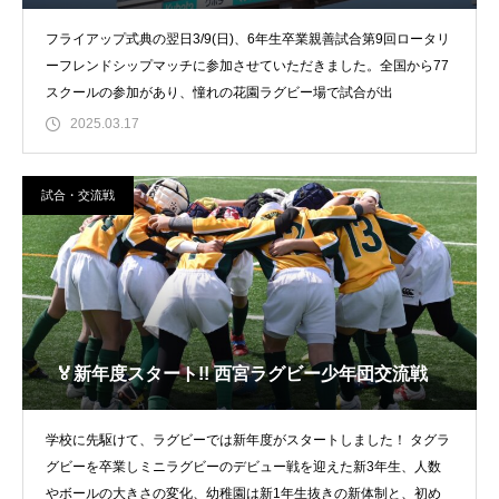
フライアップ式典の翌日3/9(日)、6年生卒業親善試合第9回ロータリ
ーフレンドシップマッチに参加させていただきました。全国から77
スクールの参加があり、憧れの花園ラグビー場で試合が出
2025.03.17
試合・交流戦
🏅新年度スタート!! 西宮ラグビー少年団交流戦
学校に先駆けて、ラグビーでは新年度がスタートしました！ タグラ
グビーを卒業しミニラグビーのデビュー戦を迎えた新3年生、人数
やボールの大きさの変化、幼稚園は新1年生抜きの新体制と、初め