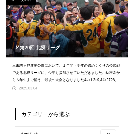
🏅第20回 北摂リーグ
三田駒ヶ谷運動公園において、１年間・学年の締めくくりの公式戦
である北摂リーグに、今年も参加させていただきました。幼稚園か
ら６年生まで揃う、最後の大会となりました&#x1f3c9;&#x2728;
2025.03.04
カテゴリーから選ぶ