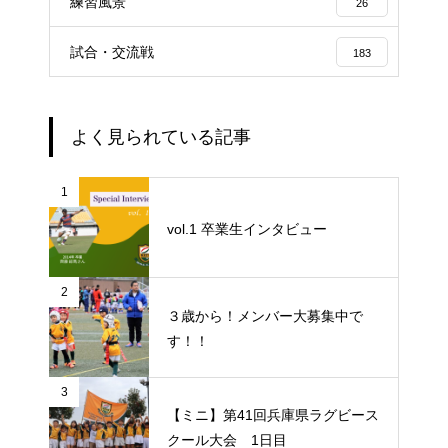
練習風景
26
試合・交流戦
183
よく見られている記事
1
vol.1 卒業生インタビュー
2
３歳から！メンバー大募集中で
す！！
3
【ミニ】第41回兵庫県ラグビース
クール大会 1日目