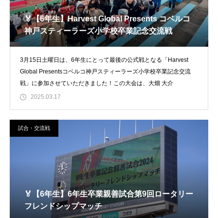
🏅【6年生】Harvest Global Presents コベルコ
神戸スティーラーズ小学校卒業記念交流戦
3月15日土曜日は、6年生にとって最後の公式戦となる「Harvest
Global Presentsコベルコ神戸スティーラーズ小学校卒業記念交流
戦」に参加させていただきました！この大会は、大畑 大介
2025.03.17
試合・交流戦
🏅【6年生】6年生卒業親善試合第9回ロータリー
フレンドシップマッチ