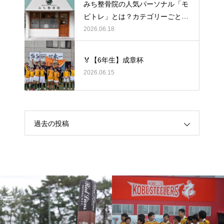
みち整骨院の人気パーソナル「モ
ビトレ」とは？カテゴリーごとの
ラグビーの悩みをヒントに考え
2026.06.18
る、身体のケア
🏅【6年生】成章杯
2026.06.15
過去の投稿