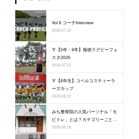
Vol.6 コーチInterview
2026.07.22
🏅【5年・6年】報徳ラグビーフェ
スタ2026
2026.07.13
🏅【6年生】コベルコスティーラ
ーズカップ
2026.06.22
みち整骨院の人気パーソナル「モ
ビトレ」とは？カテゴリーごとの
ラグビーの悩みをヒントに考え
2026.06.18
る、身体のケア