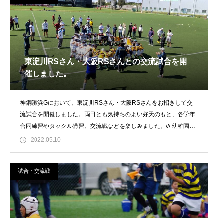
東淀川RSさん・大阪RSさんとの交流試合を開
催しました。
神鋼灘浜Gにおいて、東淀川RSさん・大阪RSさんをお招きして交
流試合を開催しました。両日とも気持ちのよい好天のもと、各学年
合同練習やタックル講習、交流戦などを楽しみました。/// 幼稚園・
１年
2022.05.10
試合・交流戦