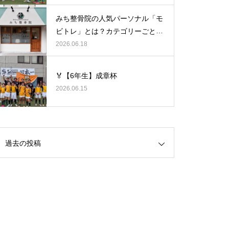
みち整骨院の人気パーソナル「モ
ビトレ」とは？カテゴリーごとの
ラグビーの悩みをヒントに考え
2026.06.18
る、身体のケア
🏅【6年生】成章杯
2026.06.15
過去の投稿