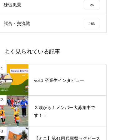
練習風景
26
試合・交流戦
183
よく見られている記事
1
vol.1 卒業生インタビュー
2
３歳から！メンバー大募集中で
す！！
3
【ミニ】第41回兵庫県ラグビース