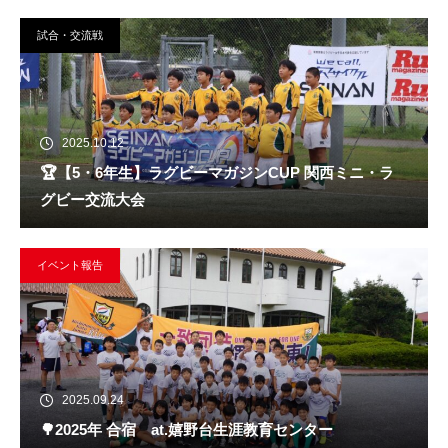
試合・交流戦
2025.10.12
🏆️【5・6年生】ラグビーマガジンCUP 関西ミニ・ラ
グビー交流大会
イベント報告
2025.09.24
🌳2025年 合宿 at.嬉野台生涯教育センター