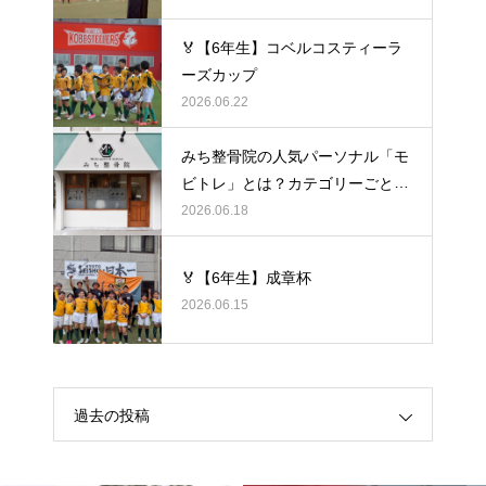
🏅【6年生】コベルコスティーラ
ーズカップ
2026.06.22
みち整骨院の人気パーソナル「モ
ビトレ」とは？カテゴリーごとの
ラグビーの悩みをヒントに考え
2026.06.18
る、身体のケア
🏅【6年生】成章杯
2026.06.15
過去の投稿