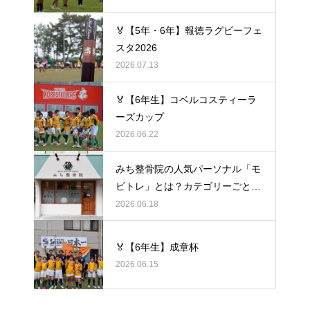
🏅【5年・6年】報徳ラグビーフェ
スタ2026
2026.07.13
🏅【6年生】コベルコスティーラ
ーズカップ
2026.06.22
みち整骨院の人気パーソナル「モ
ビトレ」とは？カテゴリーごとの
ラグビーの悩みをヒントに考え
2026.06.18
る、身体のケア
🏅【6年生】成章杯
2026.06.15