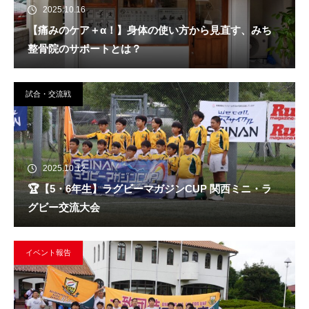
2025.10.16
【痛みのケア＋α！】身体の使い方から見直す、みち
整骨院のサポートとは？
試合・交流戦
2025.10.12
🏆️【5・6年生】ラグビーマガジンCUP 関西ミニ・ラ
グビー交流大会
イベント報告