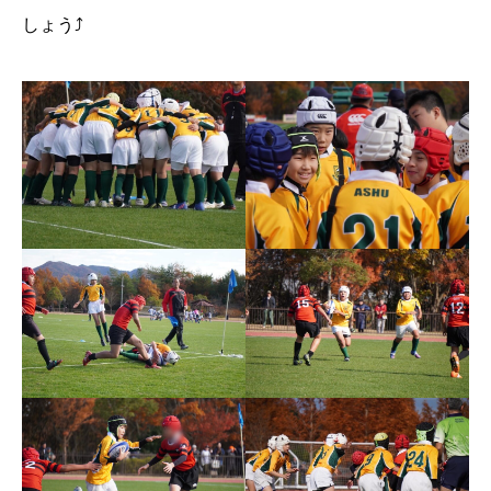
しょう⤴️