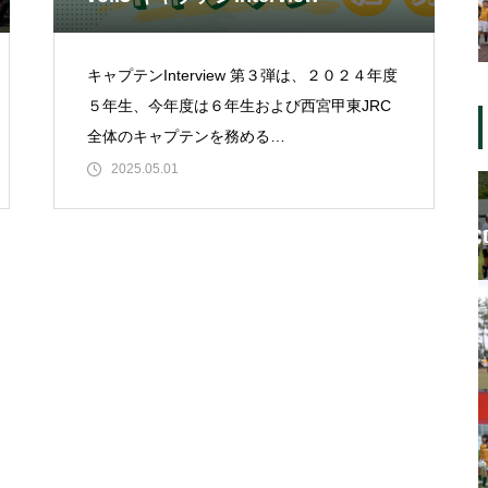
キャプテンInterview 第３弾は、２０２４年度
５年生、今年度は６年生および西宮甲東JRC
全体のキャプテンを務める
EIKICHI&#x1f4e2;&#x2728;甲東歴は９年目！
2025.05.01
キャプテンとして