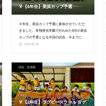
🏅【6年生】美浜カップ予選
６年生、美浜カップ予選に参加させていただ
きました。常翔啓光学園で行われた8月の美浜
カップの予選となる今回の試合。今までに対
戦したことのないチームとの試合もあり、と
2025.05.19
ても楽しむこ
試合・交流戦
🏅【2年生】ラグビースクール タグ