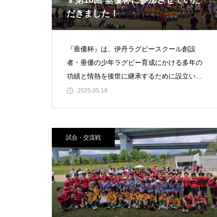
🏅第16回 垂優杯に参加させていた
だきました！
『垂優杯』は、伊丹ラグビースクール創設
者・垂優の少年ラグビー育成にかける多年の
功績と情熱を後世に継承するために設立いた
しました。ー伊丹ラグビースクール様
2025.05.19
Facebook よりー歴史あ
試合・交流戦