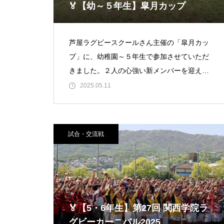
🏅【幼～５年生】皐月カップ
芦屋ラグビースクールさん主催の「皐月カッ
プ」に、幼稚園～５年生で参加させていただ
きました。２人の心強い新メンバーを迎えて
の初試合に、選手たちもコーチも大喜び！
2025.05.11
試合・交流戦
🏅【5・6年生】第27回 関西学院ラ
グビーカーニバル2025