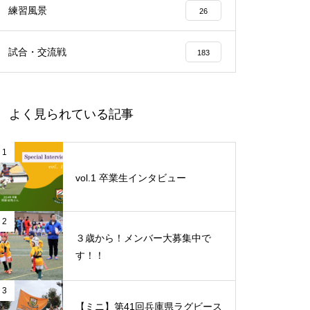
練習風景
26
試合・交流戦
183
よく見られている記事
1
vol.1 卒業生インタビュー
2
３歳から！メンバー大募集中で
す！！
3
【ミニ】第41回兵庫県ラグビース