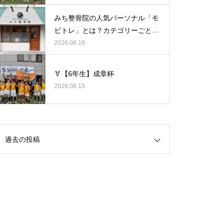
みち整骨院の人気パーソナル「モ
ビトレ」とは？カテゴリーごとの
ラグビーの悩みをヒントに考え
2026.06.18
る、身体のケア
🏅【6年生】成章杯
2026.06.15
過去の投稿