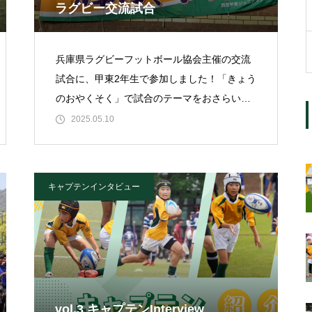
ラグビー交流試合
兵庫県ラグビーフットボール協会主催の交流
試合に、甲東2年生で参加しました！「きょう
のおやくそく」で試合のテーマをおさらいす
るも、初めての会場、強そうな対戦チーム、
2025.05.10
楽し
キャプテンインタビュー
vol.3 キャプテンInterview