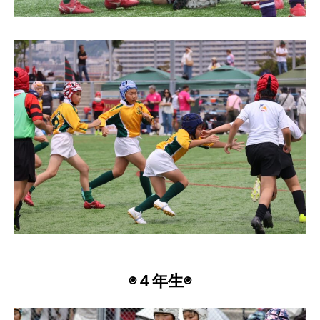
◉４年生◉