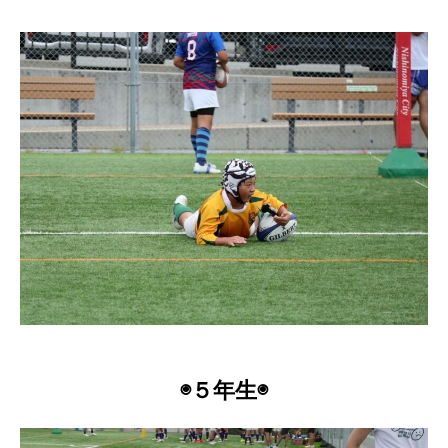
◉５年生◉