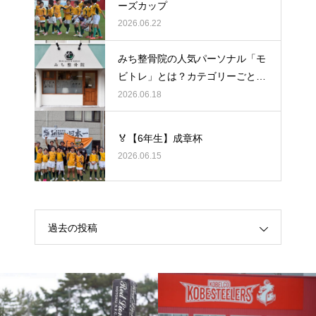
ーズカップ
2026.06.22
みち整骨院の人気パーソナル「モ
ビトレ」とは？カテゴリーごとの
ラグビーの悩みをヒントに考え
2026.06.18
る、身体のケア
🏅【6年生】成章杯
2026.06.15
過去の投稿