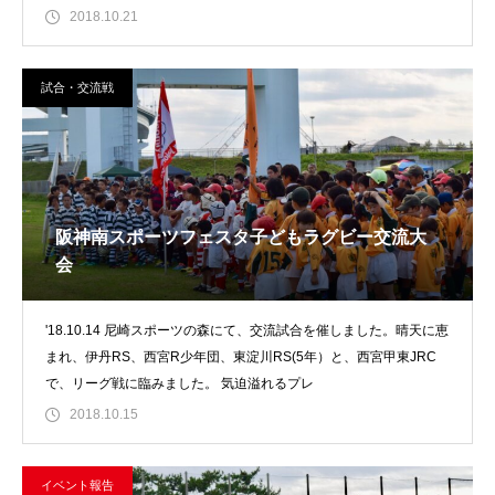
2018.10.21
試合・交流戦
阪神南スポーツフェスタ子どもラグビー交流大
会
'18.10.14 尼崎スポーツの森にて、交流試合を催しました。晴天に恵
まれ、伊丹RS、西宮R少年団、東淀川RS(5年）と、西宮甲東JRC
で、リーグ戦に臨みました。 気迫溢れるプレ
2018.10.15
イベント報告