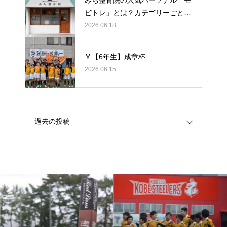
ビトレ」とは？カテゴリーごとの
ラグビーの悩みをヒントに考え
2026.06.18
る、身体のケア
🏅【6年生】成章杯
2026.06.15
過去の投稿