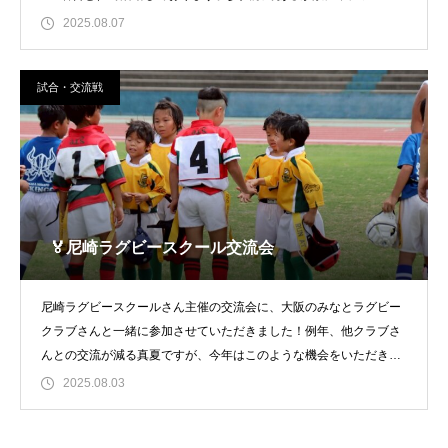
働という事もあり
2025.08.07
試合・交流戦
🏅尼崎ラグビースクール交流会
尼崎ラグビースクールさん主催の交流会に、大阪のみなとラグビー
クラブさんと一緒に参加させていただきました！例年、他クラブさ
んとの交流が減る真夏ですが、今年はこのような機会をいただき本
当にうれし
2025.08.03