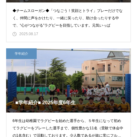
◆チームスローガン◆「つなごう！笑顔とトライ」プレーだけでな
く、仲間に声をかけたり、一緒に笑ったり、助け合ったりする中
で、“心がつながる”ラグビーを目指しています。元気いっぱ
2025.08.17
学年紹介
■学年紹介■ 2025年度6年生
6年生は幼稚園でラグビーを始めた選手から、５年生になって初め
てラグビーをプレーした選手まで、個性豊かな11名（受験で休会中
の1名含む）で活動しております。少人数であるが故に常にフル稼