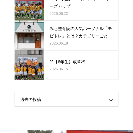
ーズカップ
2026.06.22
みち整骨院の人気パーソナル「モ
ビトレ」とは？カテゴリーごとの
ラグビーの悩みをヒントに考え
2026.06.18
る、身体のケア
🏅【6年生】成章杯
2026.06.15
過去の投稿