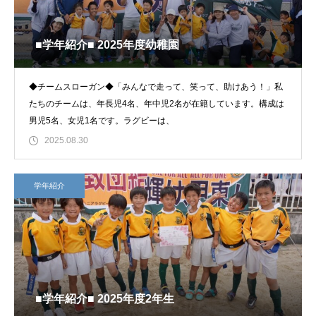
■学年紹介■ 2025年度幼稚園
◆チームスローガン◆「みんなで走って、笑って、助けあう！」私
たちのチームは、年長児4名、年中児2名が在籍しています。構成は
男児5名、女児1名です。ラグビーは、
2025.08.30
学年紹介
■学年紹介■ 2025年度2年生