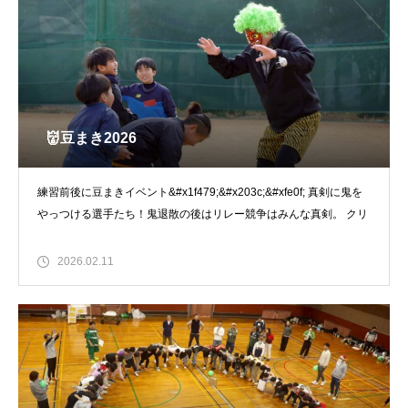
👹豆まき2026
練習前後に豆まきイベント&#x1f479;&#x203c;&#xfe0f; 真剣に鬼を
やっつける選手たち！鬼退散の後はリレー競争はみんな真剣。 クリ
2026.02.11