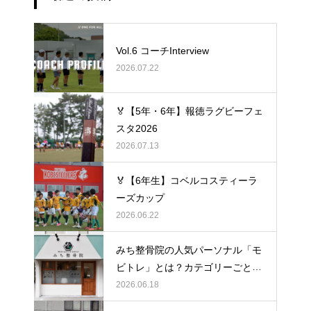
Vol.6 コーチInterview
2026.07.22
🏅【5年・6年】報徳ラグビーフェ
スタ2026
2026.07.13
🏅【6年生】コベルコスティーラ
ーズカップ
2026.06.22
みち整骨院の人気パーソナル「モ
ビトレ」とは？カテゴリーごとの
ラグビーの悩みをヒントに考え
2026.06.18
る、身体のケア