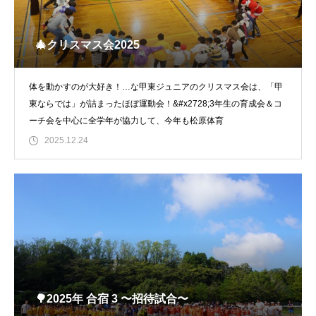
🎄クリスマス会2025
体を動かすのが大好き！…な甲東ジュニアのクリスマス会は、「甲
東ならでは」が詰まったほぼ運動会！&#x2728;3年生の育成会＆コ
ーチ会を中心に全学年が協力して、今年も松原体育
2025.12.24
🌳2025年 合宿 3 〜招待試合〜