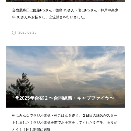
合宿最終日は姫路RSさん・徳島RSさん・岩出RSさん・神戸中央少
年RCさんをお招きし、交流試合を行いました。
2025.09.25
🌳2025年合宿 2 〜合同練習・キャプファイヤ〜
朝はみんなでラジオ体操・朝ごはんを終え、２日目の練習がスター
トしました！ラジオ体操を前でお手本をしてくれた５年生、ありが
とう！！同じ期間に嬉野