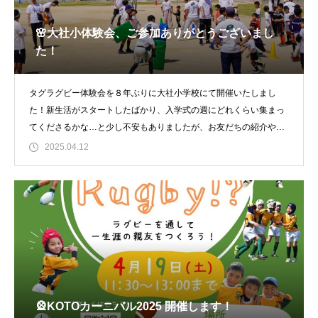
🌸大社小体験会、ご参加ありがとうございまし
た！
タグラグビー体験会を８年ぶりに大社小学校にて開催いたしまし
た！新生活がスタートしたばかり、入学式の週にどれくらい集まっ
てくださるかな…と少し不安もありましたが、お友だちの紹介やチ
ラシを見てくださって
2025.04.12
🎡KOTOカーニバル2025 開催します！