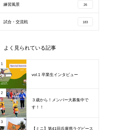
練習風景
26
試合・交流戦
183
よく見られている記事
1
vol.1 卒業生インタビュー
2
３歳から！メンバー大募集中で
す！！
3
【ミニ】第41回兵庫県ラグビース