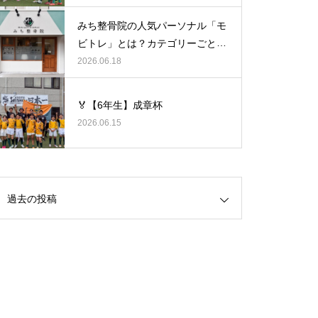
みち整骨院の人気パーソナル「モ
ビトレ」とは？カテゴリーごとの
ラグビーの悩みをヒントに考え
2026.06.18
る、身体のケア
🏅【6年生】成章杯
2026.06.15
過去の投稿