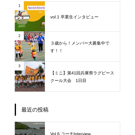
1
vol.1 卒業生インタビュー
2
３歳から！メンバー大募集中で
す！！
3
【ミニ】第41回兵庫県ラグビース
クール大会 1日目
最近の投稿
Vol.6 コーチInterview