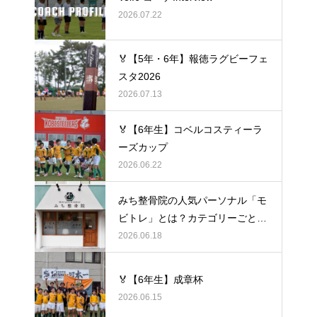
2026.07.22
🏅【5年・6年】報徳ラグビーフェ
スタ2026
2026.07.13
🏅【6年生】コベルコスティーラ
ーズカップ
2026.06.22
みち整骨院の人気パーソナル「モ
ビトレ」とは？カテゴリーごとの
ラグビーの悩みをヒントに考え
2026.06.18
る、身体のケア
🏅【6年生】成章杯
2026.06.15