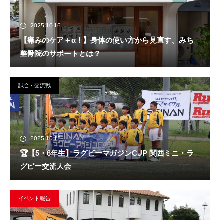
2025.10.16
【痛みのケア＋α！】身体の使い方から見直す、みち
整骨院のサポートとは？
試合・交流戦
2025.10.12
🏆️【5・6年生】ラグビーマガジンCUP 関西ミニ・ラ
グビー交流大会
イベント報告