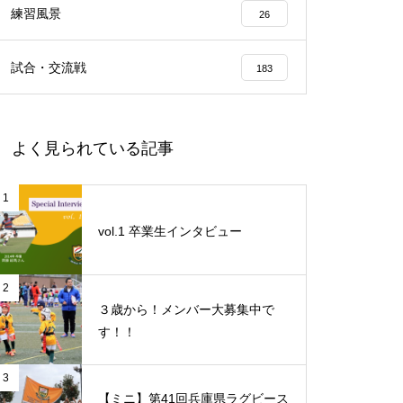
練習風景
26
試合・交流戦
183
よく見られている記事
1
vol.1 卒業生インタビュー
2
３歳から！メンバー大募集中で
す！！
3
【ミニ】第41回兵庫県ラグビース