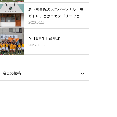
みち整骨院の人気パーソナル「モ
ビトレ」とは？カテゴリーごとの
ラグビーの悩みをヒントに考え
2026.06.18
る、身体のケア
🏅【6年生】成章杯
2026.06.15
過去の投稿