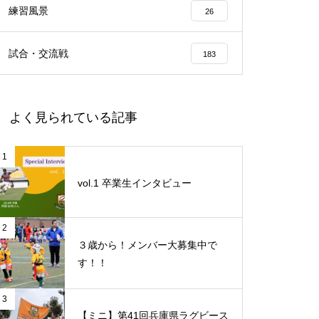
練習風景
26
試合・交流戦
183
よく見られている記事
1
vol.1 卒業生インタビュー
2
３歳から！メンバー大募集中で
す！！
3
【ミニ】第41回兵庫県ラグビース