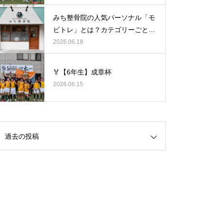
みち整骨院の人気パーソナル「モ
ビトレ」とは？カテゴリーごとの
ラグビーの悩みをヒントに考え
2026.06.18
る、身体のケア
🏅【6年生】成章杯
2026.06.15
過去の投稿