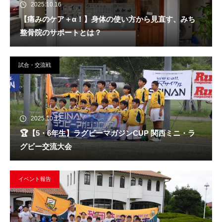
2025.10.16
【痛みのケア＋α！】身体の使い方から見直す、みち
整骨院のサポートとは？
試合・交流戦
2025.10.12
🏆️【5・6年生】ラグビーマガジンCUP 関西ミニ・ラ
グビー交流大会
イベント報告