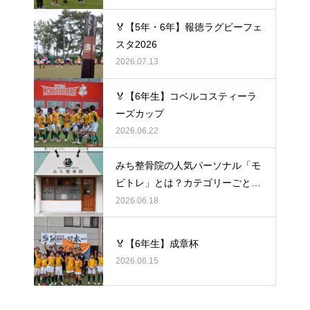
🏅【5年・6年】報徳ラグビーフェ
スタ2026
2026.07.13
🏅【6年生】コベルコスティーラ
ーズカップ
2026.06.22
みち整骨院の人気パーソナル「モ
ビトレ」とは？カテゴリーごとの
ラグビーの悩みをヒントに考え
2026.06.18
る、身体のケア
🏅【6年生】成章杯
2026.06.15