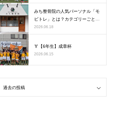
みち整骨院の人気パーソナル「モ
ビトレ」とは？カテゴリーごとの
ラグビーの悩みをヒントに考え
2026.06.18
る、身体のケア
🏅【6年生】成章杯
2026.06.15
過去の投稿