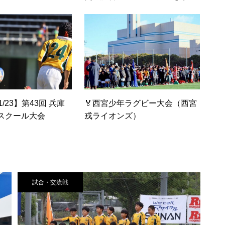
た。
1/23】第43回 兵庫
🏅西宮少年ラグビー大会（西宮
スクール大会
戎ライオンズ）
試合・交流戦