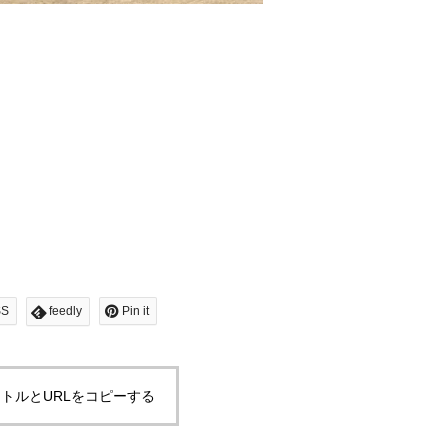
SS
feedly
Pin it
トルとURLをコピーする