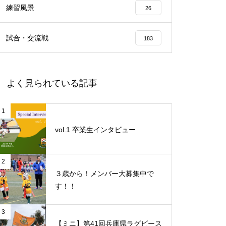
練習風景
26
試合・交流戦
183
よく見られている記事
1
vol.1 卒業生インタビュー
2
３歳から！メンバー大募集中で
す！！
3
【ミニ】第41回兵庫県ラグビース