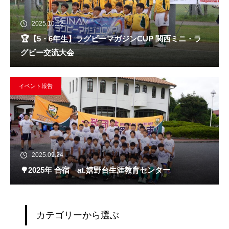
2025.10.12
🏆️【5・6年生】ラグビーマガジンCUP 関西ミニ・ラ
グビー交流大会
イベント報告
2025.09.24
🌳2025年 合宿 at.嬉野台生涯教育センター
カテゴリーから選ぶ