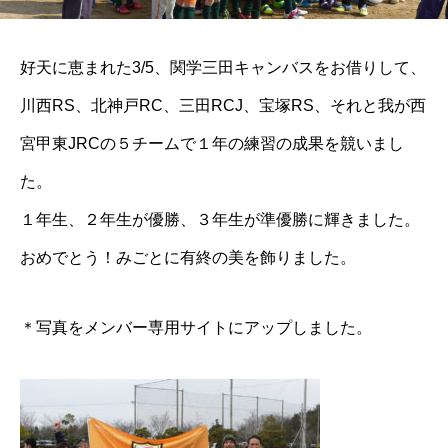
好天に恵まれた3/5、関学三田キャンバスをお借りして、
川西RS、北神戸RC、三田RCJ、宝塚RS、それと我が西
宮甲東JRCの５チームで１年の練習の成果を競いまし
た。
１年生、２年生が優勝、３年生が準優勝に輝きました。
おめでとう！みごとに有終の美を飾りました。
＊写真をメンバー専用サイトにアップしました。