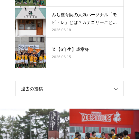
みち整骨院の人気パーソナル「モ
ビトレ」とは？カテゴリーごとの
ラグビーの悩みをヒントに考え
2026.06.18
る、身体のケア
🏅【6年生】成章杯
2026.06.15
過去の投稿