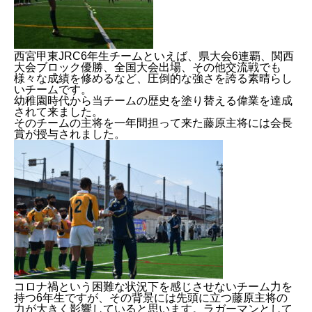
西宮甲東JRC6年生チームといえば、県大会6連覇、関西
大会ブロック優勝、全国大会出場、その他交流戦でも
様々な成績を修めるなど、圧倒的な強さを誇る素晴らし
いチームです。
幼稚園時代から当チームの歴史を塗り替える偉業を達成
されて来ました。
そのチームの主将を一年間担って来た藤原主将には会長
賞が授与されました。
コロナ禍という困難な状況下を感じさせないチーム力を
持つ6年生ですが、その背景には先頭に立つ藤原主将の
力が大きく影響していると思います。ラガーマンとして