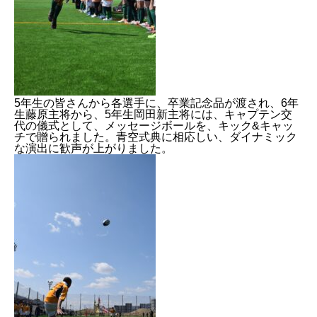
5年生の皆さんから各選手に、卒業記念品が渡され、6年
生藤原主将から、5年生岡田新主将には、キャプテン交
代の儀式として、メッセージボールを、キック&キャッ
チで贈られました。青空式典に相応しい、ダイナミック
な演出に歓声が上がりました。