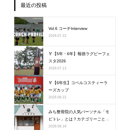
最近の投稿
Vol.6 コーチInterview
2026.07.22
🏅【5年・6年】報徳ラグビーフェ
スタ2026
2026.07.13
🏅【6年生】コベルコスティーラ
ーズカップ
2026.06.22
みち整骨院の人気パーソナル「モ
ビトレ」とは？カテゴリーごとの
ラグビーの悩みをヒントに考え
2026.06.18