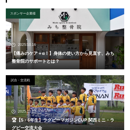
スポンサー企業様
2025.10.16
【痛みのケア＋α！】身体の使い方から見直す、みち
整骨院のサポートとは？
試合・交流戦
2025.10.12
🏆️【5・6年生】ラグビーマガジンCUP 関西ミニ・ラ
グビー交流大会