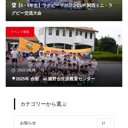
🏆️【5・6年生】ラグビーマガジンCUP 関西ミニ・ラ
グビー交流大会
イベント報告
2025.09.24
🌳2025年 合宿 at.嬉野台生涯教育センター
カテゴリーから選ぶ
お知らせ
17