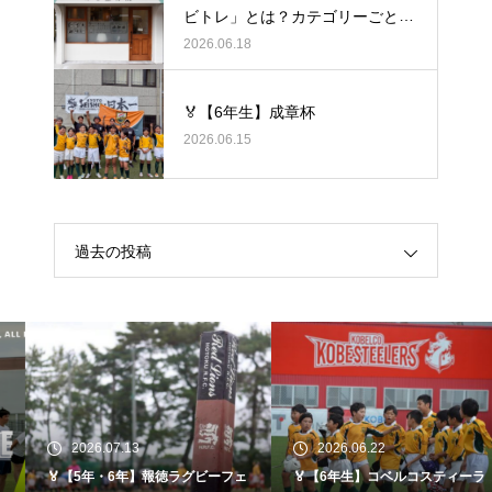
ビトレ」とは？カテゴリーごとの
ラグビーの悩みをヒントに考え
2026.06.18
る、身体のケア
🏅【6年生】成章杯
2026.06.15
過去の投稿
2026.07.13
2026.06.22
🏅【5年・6年】報徳ラグビーフェ
🏅【6年生】コベルコスティーラ