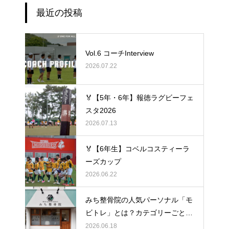
最近の投稿
Vol.6 コーチInterview
2026.07.22
🏅【5年・6年】報徳ラグビーフェ
スタ2026
2026.07.13
🏅【6年生】コベルコスティーラ
ーズカップ
2026.06.22
みち整骨院の人気パーソナル「モ
ビトレ」とは？カテゴリーごとの
ラグビーの悩みをヒントに考え
2026.06.18