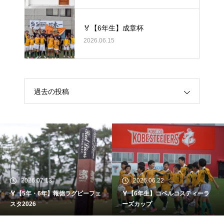
る、身体のケア
🏅【6年生】成章杯
2026.06.15
過去の投稿
2026.07.13
2026.06.22
🏅【5年・6年】報徳ラグビーフェ
🏅【6年生】コベルコスティーラ
スタ2026
ーズカップ