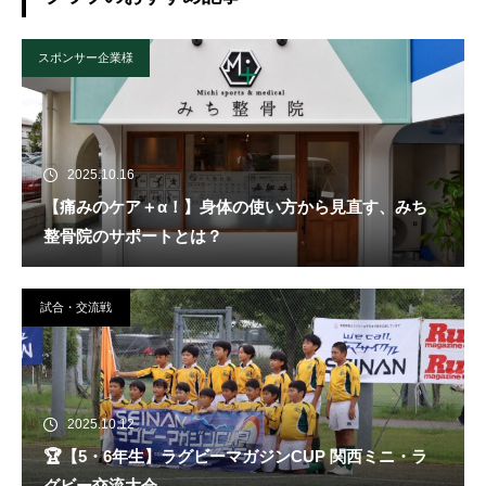
スポンサー企業様
2025.10.16
【痛みのケア＋α！】身体の使い方から見直す、みち
整骨院のサポートとは？
試合・交流戦
2025.10.12
🏆️【5・6年生】ラグビーマガジンCUP 関西ミニ・ラ
グビー交流大会