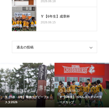
ラグビーの悩みをヒントに考え
2026.06.18
る、身体のケア
🏅【6年生】成章杯
2026.06.15
過去の投稿
2026.07.13
2026.06.22
🏅【5年・6年】報徳ラグビーフェ
🏅【6年生】コベルコスティーラ
スタ2026
ーズカップ