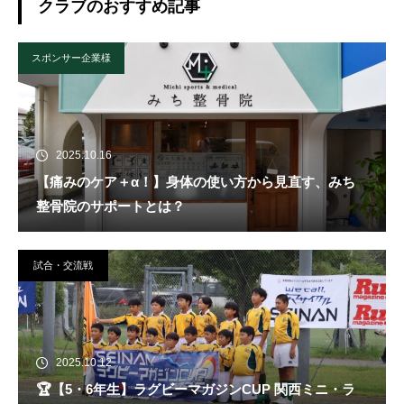
クラブのおすすめ記事
スポンサー企業様
2025.10.16
【痛みのケア＋α！】身体の使い方から見直す、みち
整骨院のサポートとは？
試合・交流戦
2025.10.12
🏆️【5・6年生】ラグビーマガジンCUP 関西ミニ・ラ