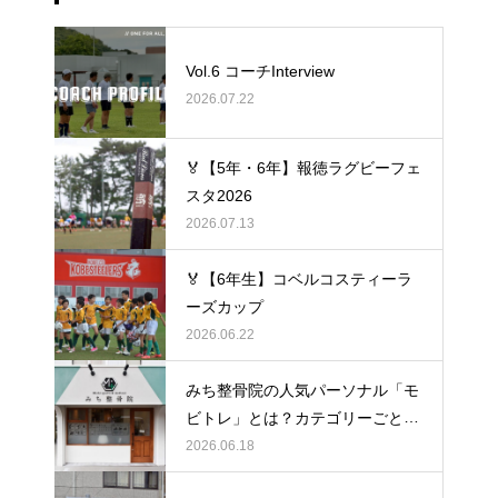
Vol.6 コーチInterview
2026.07.22
🏅【5年・6年】報徳ラグビーフェ
スタ2026
2026.07.13
🏅【6年生】コベルコスティーラ
ーズカップ
2026.06.22
みち整骨院の人気パーソナル「モ
ビトレ」とは？カテゴリーごとの
ラグビーの悩みをヒントに考え
2026.06.18
る、身体のケア