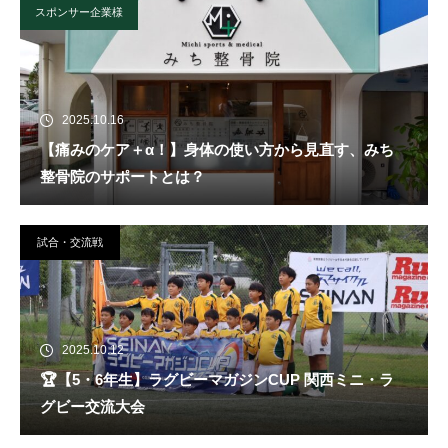
スポンサー企業様
2025.10.16
【痛みのケア＋α！】身体の使い方から見直す、みち
整骨院のサポートとは？
試合・交流戦
2025.10.12
🏆️【5・6年生】ラグビーマガジンCUP 関西ミニ・ラ
グビー交流大会